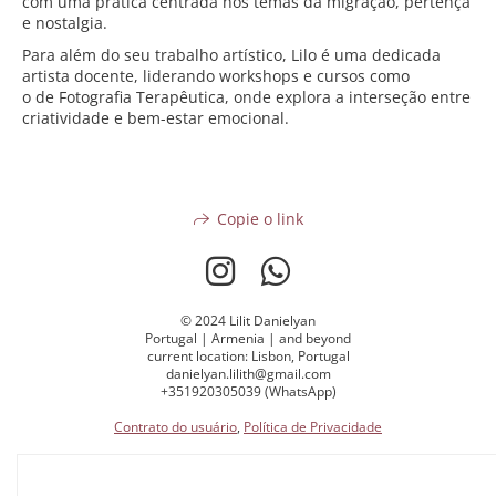
com uma prática centrada nos temas da migração, pertença
e nostalgia.
Para além do seu trabalho artístico, Lilo é uma dedicada
artista docente, liderando workshops e cursos como
o de Fotografia Terapêutica, onde explora a interseção entre
criatividade e bem-estar emocional.
Copie o link
© 2024 Lilit Danielyan
Portugal | Armenia | and beyond
current location: Lisbon, Portugal
danielyan.lilith@gmail.com
+351920305039 (WhatsApp)
Contrato do usuário
,
Política de Privacidade